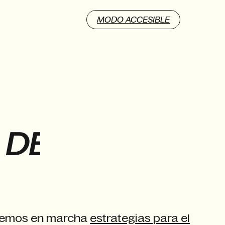
MODO ACCESIBLE
D
E
C
O
N
S
T
R
U
I
R
nemos en marcha
estrategias para el